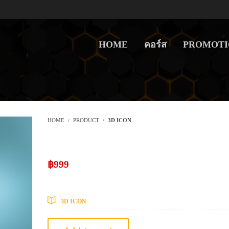
HOME
คอร์ส
PROMOTI
HOME
PRODUCT
3D ICON
3D Icon
฿
999
Courses Included
3D ICON