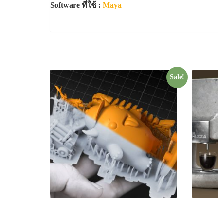
Software ที่ใช้ :
Maya
Related products
Sale!
3D Printing & Modeling
R