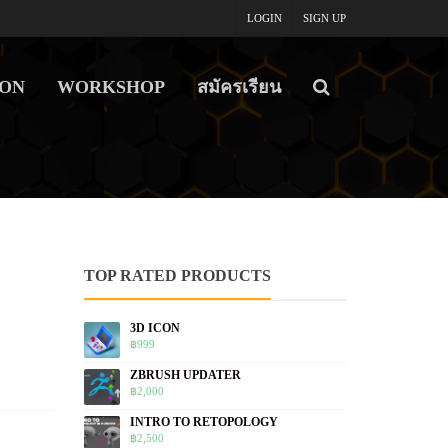
LOGIN
SIGN UP
ON
WORKSHOP
สมัครเรียน
TOP RATED PRODUCTS
3D ICON
฿
999
ZBRUSH UPDATER
฿
2,000
INTRO TO RETOPOLOGY
฿
2,500