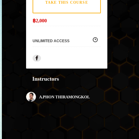
TAKE THIS COURSE
฿
2,000
UNLIMITED ACCESS
Instructors
A.PHON THIRAMONGKOL