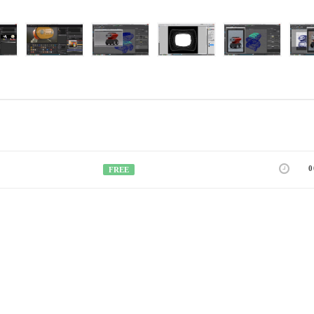
0
FREE