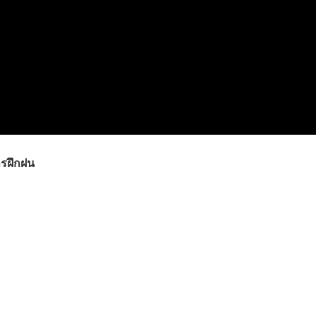
รฝึกฝน