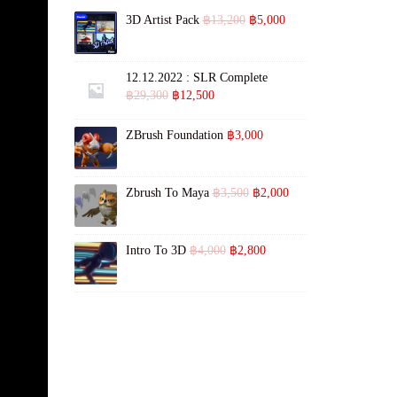
3D Artist Pack
฿
13,200
฿
5,000
12.12.2022 : SLR Complete
฿
29,300
฿
12,500
ZBrush Foundation
฿
3,000
Zbrush To Maya
฿
3,500
฿
2,000
Intro To 3D
฿
4,000
฿
2,800